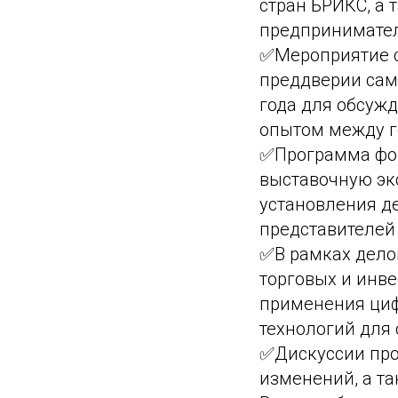
стран БРИКС, а
предпринимател
✅Мероприятие с
преддверии самм
года для обсуж
опытом между г
✅Программа фор
выставочную эк
установления де
представителей 
✅В рамках дело
торговых и инв
применения циф
технологий для
✅Дискуссии про
изменений, а та