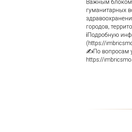
Важным блоком 
гуманитарных во
здравоохранени
городов, террит
ℹ️Подробную ин
(https://imbrics
✍️По вопросам 
https://imbricsm