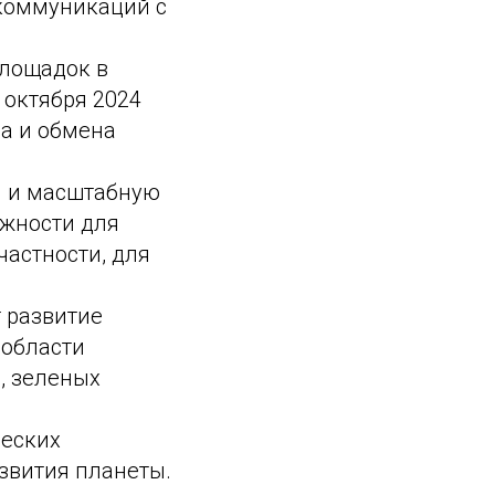
-коммуникаций с
лощадок в
 октября 2024
а и обмена
й и масштабную
ожности для
частности, для
 развитие
 области
, зеленых
ческих
звития планеты.