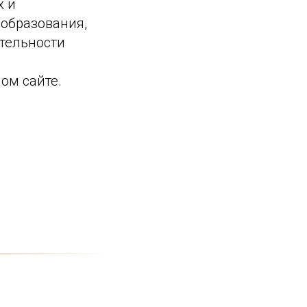
х и
 образования,
тельности
ом сайте.