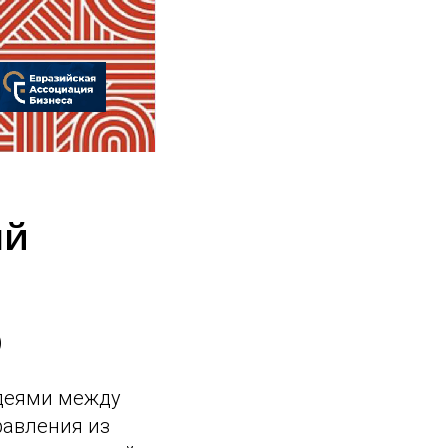
ый
)
идеями между
равления из