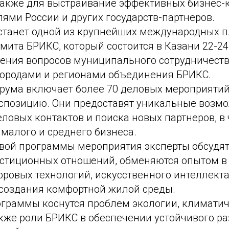
 также для выстраивание эффективных бизнес
ями России и других государств-партнеров.
танет одной из крупнейших международных п
ита БРИКС, который состоится в Казани 22-24
дения вопросов муниципального сотрудничеств
ородами и регионами объединения БРИКС.
ума включает более 70 деловых мероприяти
спозицию. Они предоставят уникальные возм
ловых контактов и поиска новых партнеров, в 
малого и среднего бизнеса.
вой программы мероприятия эксперты обсудят
естиционных отношений, обменяются опытом в
ровых технологий, искусственного интеллекта
 создания комфортной жилой среды.
граммы коснутся проблем экологии, климати
кже роли БРИКС в обеспечении устойчивого ра