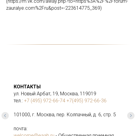
(https://m.vk.com/away.php?to=https%3A%2F%2Fforum-
zauralye.com%2Fru&post=-223614775_369)
КОНТАКТЫ
ул. Новый Арбат, 19, Москва, 119019
тел.:
+7 (495) 972-66-74
+7(495) 972-66-36
101000, г. Москва, пер. Колпачный, д. 6, стр. 5
почта:
welcome@eaab.ru
- Общественная приемная