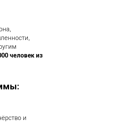
она,
ленности,
другим
000 человек из
ммы:
ёрство и