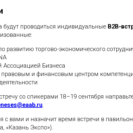
и
а будут проводиться индивидуальные
B2B-вст
низованные:
о развитию торгово-экономического сотрудни
NA
й Ассоциацией Бизнеса
 правовым и финансовым центром компетенци
 деятельности
стречу со спикерами 18–19 сентября направьт
eneses@eaab.ru
.
я с вами и назначит время встречи в павильо
а, «Казань Экспо»).