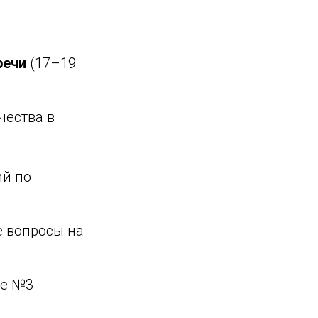
речи
(17–19
чества в
й по
е вопросы на
не №3