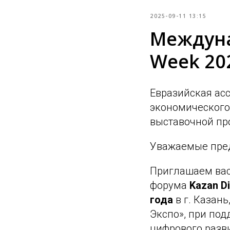
2025-09-11 13:15
Междуна
Week 20
Евразийская асс
экономического
выставочной пр
Уважаемые пре
Приглашаем вас
форума
Kazan Di
года
в г. Казан
Экспо», при по
цифрового разв