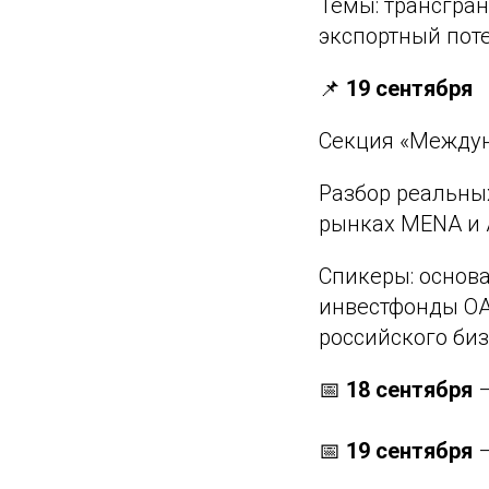
Темы: трансгран
экспортный пот
📌
19 сентября
Секция «Междун
Разбор реальны
рынках MENA и 
Спикеры: основ
инвестфонды ОА
российского биз
📅
18 сентября
–
📅
19 сентября
–