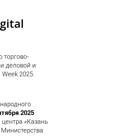
ital
ю торгово-
ми деловой и
 Week 2025.
ународного
нтября 2025
 центра «Казань
и Министерства