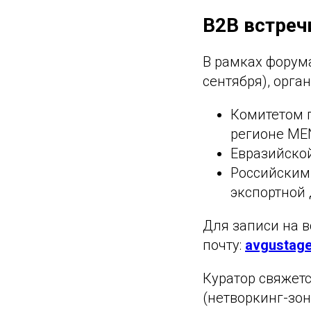
В2В встреч
В рамках форум
сентября), орга
Комитетом п
регионе ME
Евразийско
Российским
экспортной
Для записи на в
почту:
avgustag
Куратор свяжетс
(нетворкинг-зон