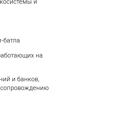
экосистемы и
и-батла
 работающих на
ий и банков,
у сопровождению