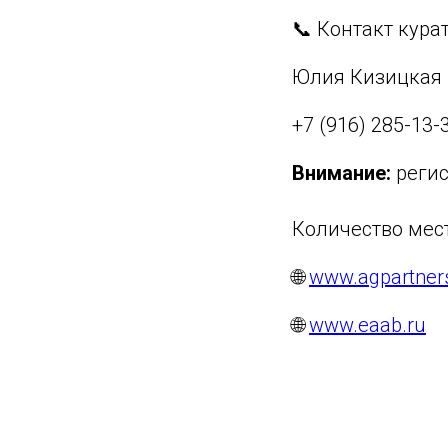
📞 Контакт курат
Юлия Кизицкая
+7 (916) 285-13-
Внимание:
регис
Количество мест
🌐
www.agpartner
🌐
www.eaab.ru