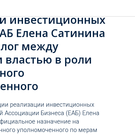
ель Дирекции
и инвестиционных
ЕАБ Елена Сатинина
алог между
 властью в роли
ного
енного
ции реализации инвестиционных
й Ассоциации Бизнеса (ЕАБ) Елена
официальное назначение на
нного уполномоченного по мерам