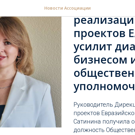
Руководит
Новости Ассоциации
реализаци
проектов 
усилит ди
бизнесом и
обществен
уполномоч
Руководитель Дирек
проектов Евразийско
Сатинина получила 
должность Обществе