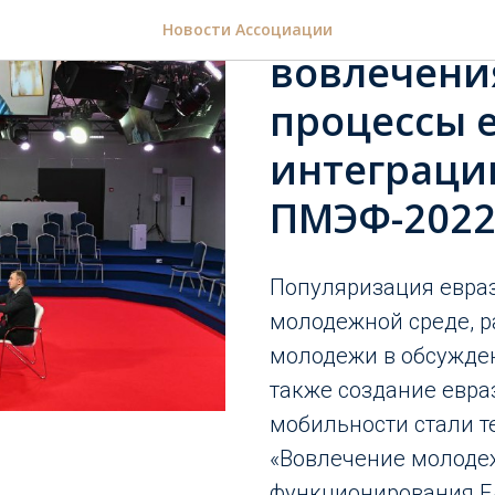
Вопросы ш
Новости Ассоциации
вовлечени
процессы 
интеграци
ПМЭФ-202
Популяризация евра
молодежной среде, р
молодежи в обсужде
также создание евр
мобильности стали 
«Вовлечение молодеж
функционирования ЕА