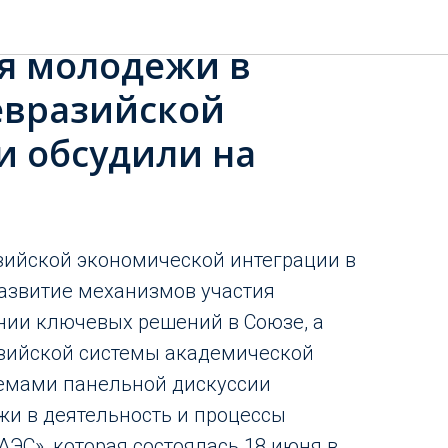
ирокого
я молодежи в
евразийской
и обсудили на
2
зийской экономической интеграции в
азвитие механизмов участия
нии ключевых решений в Союзе, а
азийской системы академической
темами панельной дискуссии
и в деятельность и процессы
ЭС», которая состоялась 18 июня в