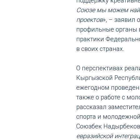
поддержку креативны
Союзе мы можем най
проектов
», – заявил
профильные органы 
практики Федерально
в своих странах.
О перспективах реа
Кыргызской Республ
ежегодном проведен
также о работе с мо
рассказал заместите
спорта и молодежно
Союзбек Надырбеков.
евразийской интеграц