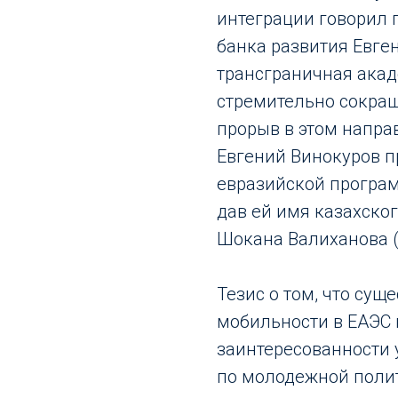
интеграции говорил 
банка развития Евген
трансграничная ака
стремительно сокращ
прорыв в этом напра
Евгений Винокуров 
евразийской програ
дав ей имя казахско
Шокана Валиханова (
Тезис о том, что су
мобильности в ЕАЭС 
заинтересованности 
по молодежной полит