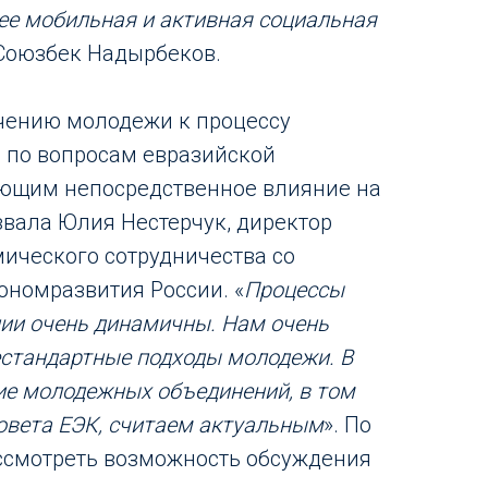
ее мобильная и активная социальная
 Союзбек Надырбеков.
чению молодежи к процессу
 по вопросам евразийской
ающим непосредственное влияние на
вала Юлия Нестерчук, директор
ического сотрудничества со
номразвития России. «
Процессы
ции очень динамичны. Нам очень
естандартные подходы молодежи. В
ие молодежных объединений, в том
овета ЕЭК, считаем актуальным
». По
ссмотреть возможность обсуждения