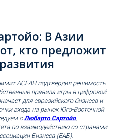
артойо: В Азии
от, кто предложит
 развития
аммит АСЕАН подтвердил решимость
обственные правила игры в цифровой
значает для евразийского бизнеса и
очки входа на рынок Юго-Восточной
седуем с
Л
юбарто Сартойо
,
ета по взаимодействию со странами
ссоциации Бизнеса (ЕАБ).