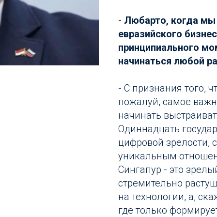
-
Любарто, когда мы
евразийского бизнес
принципиального мо
начинаться любой р
- С признания того, ч
пожалуй, самое важно
начинать выстраиват
Одиннадцать государс
цифровой зрелости, 
уникальным отношен
Сингапур - это зрелы
стремительно расту
на технологии, а, ск
где только формируе