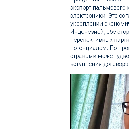
экспорт пальмового 
электроники. Это со
укреплении экономи
Индонезией, обе сто
перспективных парт
потенциалом. По про
странами может удвои
вступления договора 