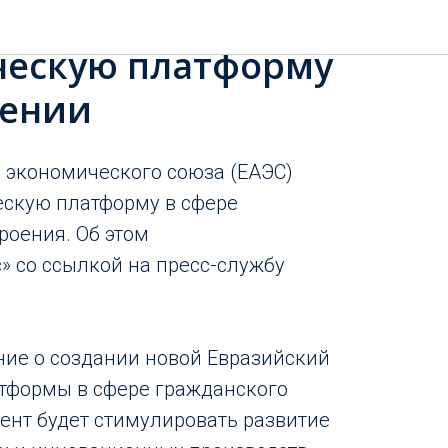
ЭС создадут
ческую платформу
оении
 экономического союза (ЕАЭС)
ескую платформу в сфере
роения. Об этом
» со ссылкой на пресс-службу
ие о создании новой Евразийский
тформы в сфере гражданского
ент будет стимулировать развитие