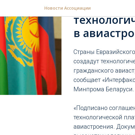
Страны ЕА
Новости Ассоциации
технологи
в авиастр
Страны Евразийского
создадут технологич
гражданского авиаст
сообщает «Интерфакс
Минпрома Беларуси.
«Подписано соглашен
технологической пла
авиастроения. Докум