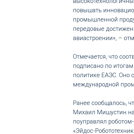
высокотехнологичны
повышать инновацио
промышленной проду
передовые достижени
авиастроении», – от
Отмечается, что соо
подписано по итога
политике ЕАЭС. Оно с
международной пром
Ранее сообщалось, ч
Михаил Мишустин на
поуправлял роботом
«Эйдос-Робототехник