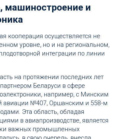
, машиностроение и
оника
ая кооперация осуществляется не
енном уровне, но и на региональном,
плодотворной интеграции по линии
ласть на протяжении последних лет
партнером Беларуси в сфере
оэлектроники, например, с Минским
й авиации №407, Оршанским и 558-м
дами. Эта область, обладая
иями в авиапроизводстве, является
ески важных промышленных
арусь, в свою очередь, внесла