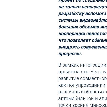
Проект по созданию 
не только непосредст
разработку вспомога
системы видеонаблюд
больших объемов и
кооперации является
что позволяет обмен
внедрять современн
процессы.
В рамках интеграции
производстве Белару
развитие совместног
как полупроводники
различных областях
автомобильной и ави
точки зрения микро