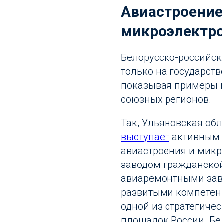
Авиастроение
микроэлектр
Белорусско-российск
только на государств
показывая примеры 
союзных регионов.
Так, Ульяновская об
выступает
активным 
авиастроения и микр
заводом гражданско
авиаремонтными заво
развитыми компетенц
одной из стратегич
площадок России. Бел