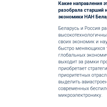
Какие направления э
разобрала старший 
экономики НАН Бела
Беларусь и Россия р
высокотехнологичных
своих экономик и на
быстро меняющихся т
глобальных экономи
выходит за рамки пр
приобретает стратег
приоритетных отрасл
выделить авиастроен
современных беспил
микроэлектронику.