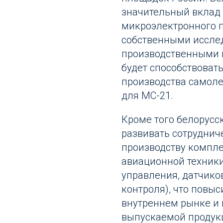
значительный вклад 
микроэлектронного п
собственными иссле
производственными 
будет способствова
производства самол
для МС-21.
Кроме того белорусс
развивать сотруднич
производству компл
авиационной техники
управления, датчиков
контроля), что повыс
внутреннем рынке и 
выпускаемой продук