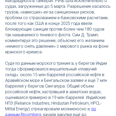
находящуюся в танкерах. Речь шла исключительно о
судах, загруженных до 5 марта. Разрешение касалось
грузов, «зависших» из-за санкционных рисков,
проблем со страхованием и банковскими расчетами,
после того как США в конце 2025 года ввели
блокирующие санкции против более чем 180 судов
так называемого теневого флота. Сам Д. Трамп,
комментируя это решение, объяснил его желанием
«немного снять давление» с мирового рынка на фоне
иранского кризиса.
Судя по данным морского трекинга, у берегов Индии
тогда сформировался внушительный «плавучий
склад»: около 15 млн баррелей российской нефти в
Аравийском море и Бенгальском заливе и ещё 7 млн
баррелей у берегов Сингапура. Общий объем
российской нефти, застрявшей в азиатских водах,
оценивался примерно в 19 млн баррелей. Индийские
НПЗ (Reliance Industries, Hindustan Petroleum, HPCL-
Mittal Energy) отреагировали молниеносно и,
по
данным Bloomberg
, начали закупки ещё до