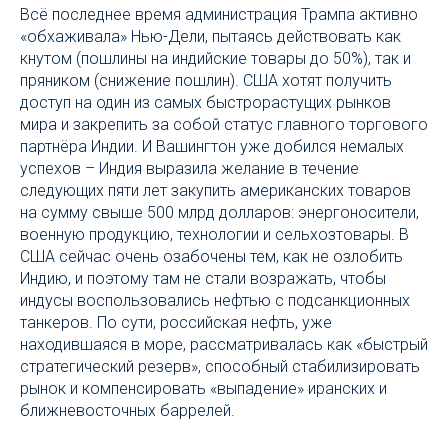
Всё последнее время администрация Трампа активно
«обхаживала» Нью-Дели, пытаясь действовать как
кнутом (пошлины на индийские товары до 50%), так и
пряником (снижение пошлин). США хотят получить
доступ на один из самых быстрорастущих рынков
мира и закрепить за собой статус главного торгового
партнёра Индии. И Вашингтон уже добился немалых
успехов – Индия выразила желание в течение
следующих пяти лет закупить американских товаров
на сумму свыше 500 млрд долларов: энергоносители,
военную продукцию, технологии и сельхозтовары. В
США сейчас очень озабочены тем, как не озлобить
Индию, и поэтому там не стали возражать, чтобы
индусы воспользовались нефтью с подсанкционных
танкеров. По сути, российская нефть, уже
находившаяся в море, рассматривалась как «быстрый
стратегический резерв», способный стабилизировать
рынок и компенсировать «выпадение» иранских и
ближневосточных баррелей.