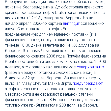
В результате ситуация, сложившаяся сейчас на рынке,
поистине беспрецедентна. До обострения иранского
кризиса российская нефть Urals торговалась к Brent с
дисконтом в 12–13 долларов за баррель. Но на
начало апреля 2026-го картина
выглядит
совершенно
иначе. Спотовая цена на нефть Brent,
предназначаемую для немедленной поставки (т. е.
физические партии, поступающие к покупателю в
течение 10-30 дней), взлетела до 141,36 доллара за
баррель. Это самый высокий показатель со времён
финансового кризиса 2008 года! Причём фьючерсы на
Brent с поставкой в июне закрылись на отметке 109,03
доллара, что создало так называемое
суперконтанго
(разрыв между спотовой и фьючерсной ценой) в
более чем 32 долл. за баррель. Западные эксперты,
включая главу Chevron Майка Вирта,
предупреждают
,
что фьючерсные цены создают ложное ощущение
безопасности и не отражают реальной степени
физического дефицита. В Европе цена на дизельное
топливо уже приближается к 200 долл. за баррель.