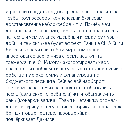
«Трэжериз продать за доллар, доллары потратить на
трубы, компрессоры, компенсации бизнесам,
восстановление небоскрёбов и т. д. Причём чем
дольше длится конфликт, чем выше становятся цены
на нефть и чем сильнее ущерб для инфраструктуры и
добычи, тем сильнее будет эффект. Раньше США были
бенефициарами при любом мировом хаосе:
инвесторы со всего мира стремились купить
трежериз, т. е. США могли экспортировать хаос,
опасность и проблемы и получать за это инвестиции в
собственную экономику и финансирование
бюджетного дефицита. Сейчас всё наоборот:
трежериз падают – их распродают, чтобы купить
нефть (азиатские потребители) или чтобы залечить
раны (монархии залива). Трамп и Нетаньяху сломали
даже не курицу, а целую птицефабрику, которая несла
брильянтовые нефтедолларовые яйца», –
подчёркивает Данилов.