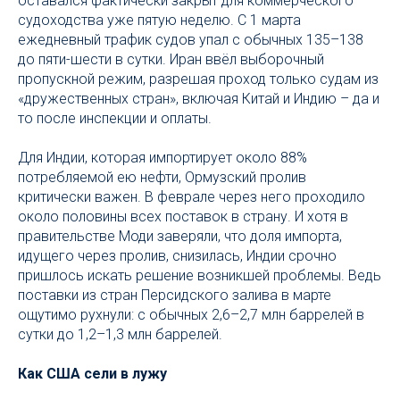
оставался фактически закрыт для коммерческого
судоходства уже пятую неделю. С 1 марта
ежедневный трафик судов упал с обычных 135–138
до пяти-шести в сутки. Иран ввёл выборочный
пропускной режим, разрешая проход только судам из
«дружественных стран», включая Китай и Индию – да и
то после инспекции и оплаты.
Для Индии, которая импортирует около 88%
потребляемой ею нефти, Ормузский пролив
критически важен. В феврале через него проходило
около половины всех поставок в страну. И хотя в
правительстве Моди заверяли, что доля импорта,
идущего через пролив, снизилась, Индии срочно
пришлось искать решение возникшей проблемы. Ведь
поставки из стран Персидского залива в марте
ощутимо рухнули: с обычных 2,6–2,7 млн баррелей в
сутки до 1,2–1,3 млн баррелей.
Как США сели в лужу