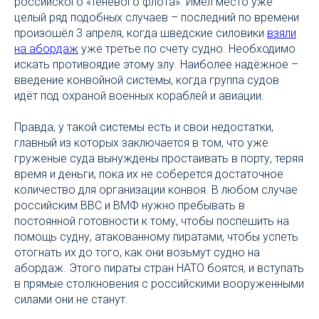
российского «теневого флота». Имел место уже
целый ряд подобных случаев – последний по времени
произошёл 3 апреля, когда шведские силовики
взяли
на абордаж
уже третье по счету судно. Необходимо
искать противоядие этому злу. Наиболее надёжное –
введение конвойной системы, когда группа судов
идёт под охраной военных кораблей и авиации.
Правда, у такой системы есть и свои недостатки,
главный из которых заключается в том, что уже
груженые суда вынуждены простаивать в порту, теряя
время и деньги, пока их не соберется достаточное
количество для организации конвоя. В любом случае
российским ВВС и ВМФ нужно пребывать в
постоянной готовности к тому, чтобы поспешить на
помощь судну, атакованному пиратами, чтобы успеть
отогнать их до того, как они возьмут судно на
абордаж. Этого пираты стран НАТО боятся, и вступать
в прямые столкновения с российскими вооруженными
силами они не станут.