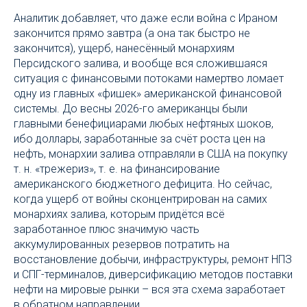
Аналитик добавляет, что даже если война с Ираном
закончится прямо завтра (а она так быстро не
закончится), ущерб, нанесённый монархиям
Персидского залива, и вообще вся сложившаяся
ситуация с финансовыми потоками намертво ломает
одну из главных «фишек» американской финансовой
системы. До весны 2026-го американцы были
главными бенефициарами любых нефтяных шоков,
ибо доллары, заработанные за счёт роста цен на
нефть, монархии залива отправляли в США на покупку
т. н. «трежериз», т. е. на финансирование
американского бюджетного дефицита. Но сейчас,
когда ущерб от войны сконцентрирован на самих
монархиях залива, которым придётся всё
заработанное плюс значимую часть
аккумулированных резервов потратить на
восстановление добычи, инфраструктуры, ремонт НПЗ
и СПГ-терминалов, диверсификацию методов поставки
нефти на мировые рынки – вся эта схема заработает
в обратном направлении.