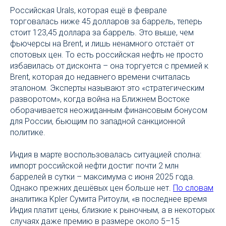
Российская Urals, которая ещё в феврале
торговалась ниже 45 долларов за баррель, теперь
стоит 123,45 доллара за баррель. Это выше, чем
фьючерсы на Brent, и лишь ненамного отстаёт от
спотовых цен. То есть российская нефть не просто
избавилась от дисконта – она торгуется с премией к
Brent, которая до недавнего времени считалась
эталоном. Эксперты называют это «стратегическим
разворотом», когда война на Ближнем Востоке
оборачивается неожиданным финансовым бонусом
для России, бьющим по западной санкционной
политике.
Индия в марте воспользовалась ситуацией сполна:
импорт российской нефти достиг почти 2 млн
баррелей в сутки – максимума с июня 2025 года.
Однако прежних дешёвых цен больше нет.
По словам
аналитика Kpler Сумита Ритоули, «в последнее время
Индия платит цены, близкие к рыночным, а в некоторых
случаях даже премию в размере около 5–15