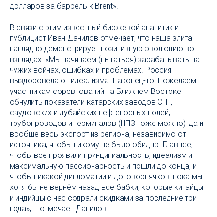
долларов за баррель к Brent».
В связи с этим известный биржевой аналитик и
публицист Иван Данилов отмечает, что наша элита
наглядно демонстрирует позитивную эволюцию во
взглядах. «Мы начинаем (пытаться) зарабатывать на
чужих войнах, ошибках и проблемах. Россия
выздоровела от идеализма. Наконец-то. Пожелаем
участникам соревнований на Ближнем Востоке
обнулить показатели катарских заводов СПГ,
саудовских и дубайских нефтеносных полей,
трубопроводов и терминалов (НПЗ тоже можно), да и
вообще весь экспорт из региона, независимо от
источника, чтобы никому не было обидно. Главное,
чтобы все проявили принципиальность, идеализм и
максимальную пассионарность и пошли до конца, и
чтобы никакой дипломатии и договорнячков, пока мы
хотя бы не вернём назад все бабки, которые китайцы
и индийцы с нас содрали скидками за последние три
года», – отмечает Данилов.