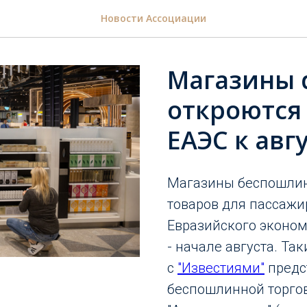
Новости Ассоциации
Магазины d
откроются
ЕАЭС к авг
Магазины беспошлин
товаров для пассажи
Евразийского эконом
- начале августа. Т
с
"Известиями"
предс
беспошлинной торгов