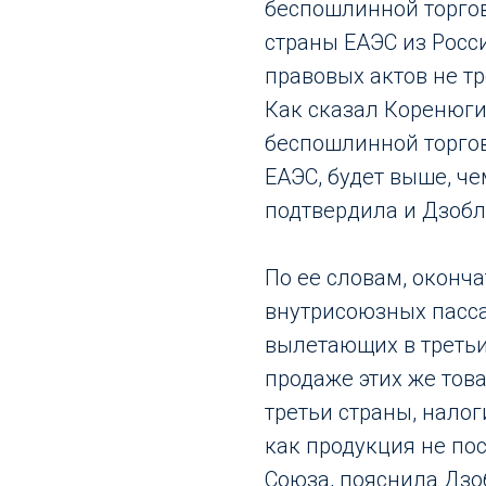
беспошлинной торго
страны ЕАЭС из Росс
правовых актов не тр
Как сказал Коренюги
беспошлинной торго
ЕАЭС, будет выше, чем
подтвердила и Дзобл
По ее словам, оконч
внутрисоюзных пасса
вылетающих в третьи
продаже этих же тов
третьи страны, нало
как продукция не пос
Союза, пояснила Дзо