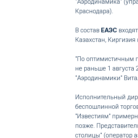
"Аэродинамика" (упр
Краснодара).
В состав
ЕАЭС
входят
Казахстан, Киргизия 
"По оптимистичным п
не раньше 1 августа 
"Аэродинамики" Вит
Исполнительный дир
беспошлинной торго
"Известиям" примерно
позже. Представител
столицы" (оператор а