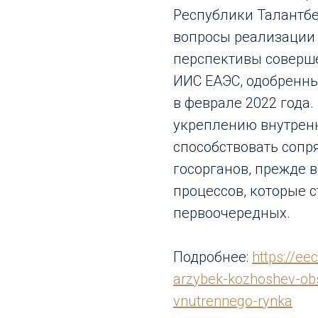
Республики Талантб
вопросы реализации
перспективы соверш
ИИС ЕАЭС, одобренн
в феврале 2022 года
укреплению внутренн
способствовать соп
госорганов, прежде 
процессов, которые 
первоочередных.
Подробнее:
https://ee
arzybek-kozhoshev-obsu
vnutrennego-rynka