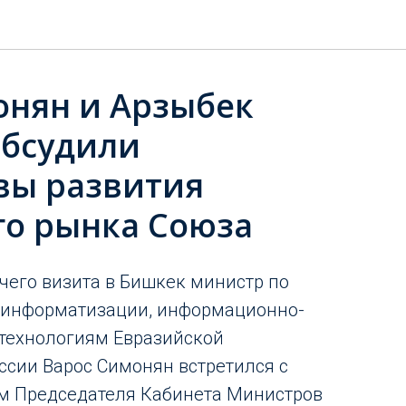
онян и Арзыбек
бсудили
вы развития
го рынка Союза
очего визита в Бишкек министр по
 информатизации, информационно-
ехнологиям Евразийской
сии Варос Симонян встретился с
м Председателя Кабинета Министров