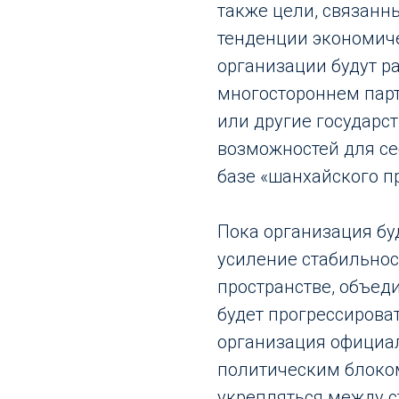
также цели, связанны
тенденции экономич
организации будут ра
многостороннем парт
или другие государс
возможностей для се
базе «шанхайского п
Пока организация бу
усиление стабильнос
пространстве, объед
будет прогрессирова
организация официал
политическим блоком
укрепляться между с