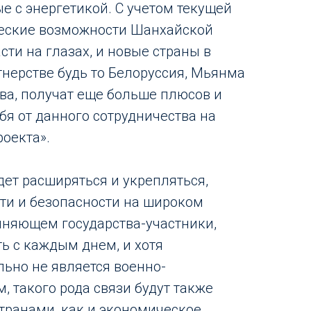
е с энергетикой. С учетом текущей
еские возможности Шанхайской
сти на глазах, и новые страны в
нерстве будь то Белоруссия, Мьянма
тва, получат еще больше плюсов и
бя от данного сотрудничества на
роекта».
дет расширяться и укрепляться,
ти и безопасности на широком
иняющем государства-участники,
ть с каждым днем, и хотя
ьно не является военно-
, такого рода связи будут также
транами, как и экономическое