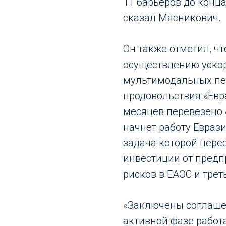
11 барьеров до конца
сказал Мясникович.
Он также отметил, чт
осуществлению уско
мультимодальных пе
продовольствия «Евр
месяцев перевезено
начнет работу Евраз
задача которой пере
инвестиции от предп
рисков в ЕАЭС и трет
«Заключены соглашен
активной фазе работ