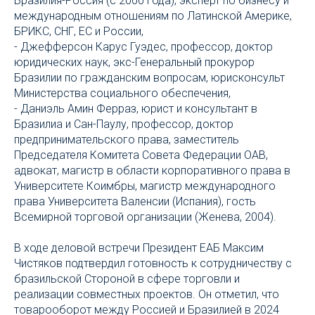
Бразилия-Россия (с 2000 года), эксперт по бизнесу и
международным отношениям по Латинской Америке,
БРИКС, СНГ, ЕС и России,
- Джефферсон Карус Гуэдес, профессор, доктор
юридических наук, экс-Генеральный прокурор
Бразилии по гражданским вопросам, юрисконсульт
Министерства социального обеспечения,
- Даниэль Амин Ферраз, юрист и консультант в
Бразилиа и Сан-Паулу, профессор, доктор
предпринимательского права, заместитель
Председателя Комитета Совета Федерации ОАВ,
адвокат, магистр в области корпоративного права в
Университете Коимбры, магистр международного
права Университета Валенсии (Испания), гость
Всемирной торговой организации (Женева, 2004).
В ходе деловой встречи Президент ЕАБ Максим
Чистяков подтвердил готовность к сотрудничеству с
бразильской Стороной в сфере торговли и
реализации совместных проектов. Он отметил, что
товарооборот между Россией и Бразилией в 2024