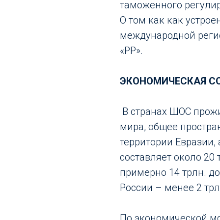
таможенного регули
О том как как устро
международной реги
«РР».
ЭКОНОМИЧЕСКАЯ С
В странах ШОС прож
мира, общее простра
территории Евразии,
составляет около 20 
примерно 14 трлн. дол
России – менее 2 трл
По экономической м