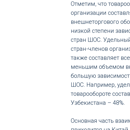
Отметим, что товаро
организации составл
внешнеторгового обор
низкой степени зави
стран ШОС. Удельный
стран-членов органи
также составляет все
меньшим объемом вн
большую зависимость
ШОС. Например, уде
товарообороте соста
Узбекистана – 48%.
Основная часть взаи
приходится на Китай 