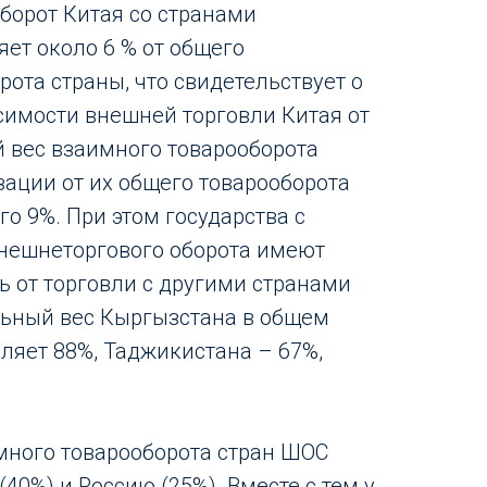
оборот Китая со странами
яет около 6 % от общего
ота страны, что свидетельствует о
симости внешней торговли Китая от
 вес взаимного товарооборота
зации от их общего товарооборота
го 9%. При этом государства с
ешнеторгового оборота имеют
 от торговли с другими странами
льный вес Кыргызстана в общем
вляет 88%, Таджикистана – 67%,
много товарооборота стран ШОС
(40%) и Россию (25%). Вместе с тем у