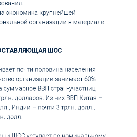
рования.
ена экономика крупнейшей
ональной организации в материале
ОСТАВЛЯЮЩАЯ ШОС
ивает почти половина населения
нство организации занимает 60%
 а суммарное ВВП стран-участниц
трлн. долларов. Из них ВВП Китая –
л., Индии – почти 3 трлн. долл.,
н. долл.
ощи ШОС уступает по номинальному