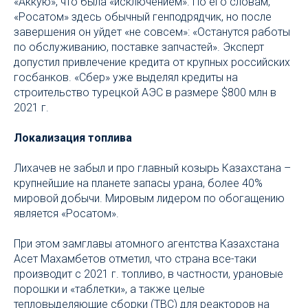
«Аккую», что была «исключением». По его словам,
«Росатом» здесь обычный генподрядчик, но после
завершения он уйдет «не совсем»: «Останутся работы
по обслуживанию, поставке запчастей». Эксперт
допустил привлечение кредита от крупных российских
госбанков. «Сбер» уже выделял кредиты на
строительство турецкой АЭС в размере $800 млн в
2021 г.
Локализация топлива
Лихачев не забыл и про главный козырь Казахстана –
крупнейшие на планете запасы урана, более 40%
мировой добычи. Мировым лидером по обогащению
является «Росатом».
При этом замглавы атомного агентства Казахстана
Асет Махамбетов отметил, что страна все-таки
производит с 2021 г. топливо, в частности, урановые
порошки и «таблетки», а также целые
тепловыделяющие сборки (ТВС) для реакторов на